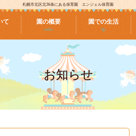
札幌市北区北36条にある保育園 エンジェル保育園
いて
園の概要
園での生活
outline
life
お知らせ