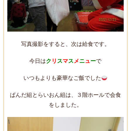
写真撮影をすると、次は給食です。
今日は
ク
リ
ス
マ
ス
メ
ニ
ュ
ー
で
いつもよりも豪華なご飯でした
ぱんだ組とらいおん組は、３階ホールで会食
をしました。