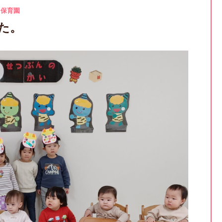
ロ保育園
た。