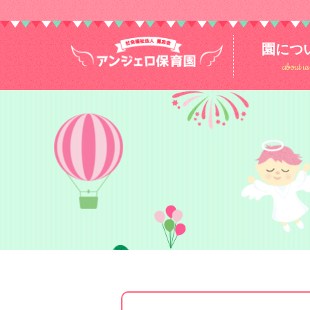
園につ
about us