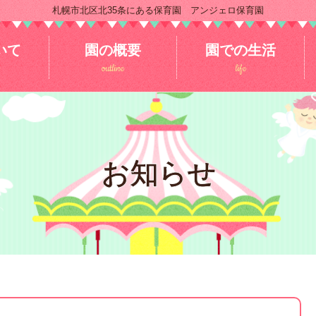
札幌市北区北35条にある保育園 アンジェロ保育園
いて
園の概要
園での生活
outline
life
お知らせ