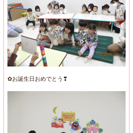
✿お誕生日おめでとう❣