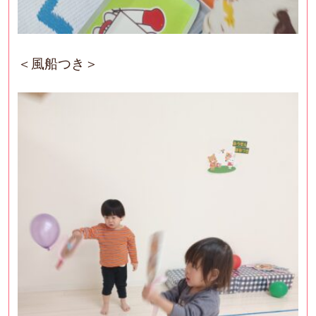
＜風船つき＞