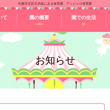
札幌市北区北35条にある保育園 アンジェロ保育園
いて
園の概要
園での生活
outline
life
お知らせ