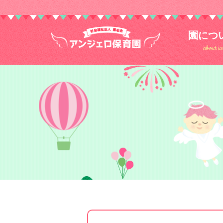
園につ
about us