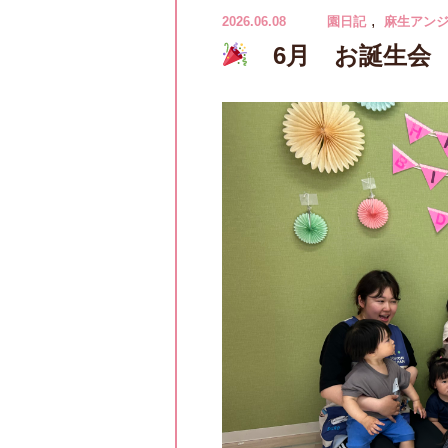
,
2026.06.08
園日記
麻生アン
6月 お誕生