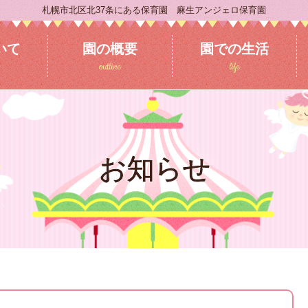
札幌市北区北37条にある保育園 麻生アンジェロ保育園
いて
園の概要
園での生活
outline
life
お知らせ