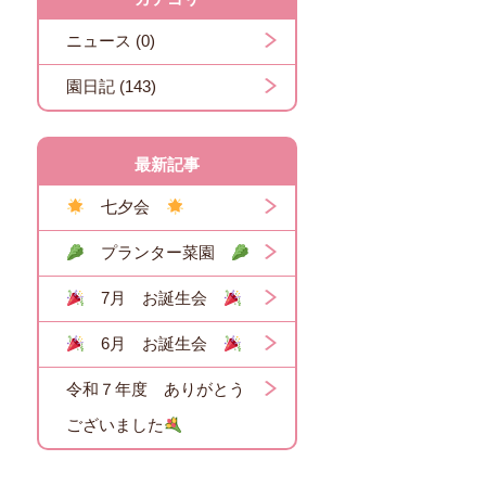
ニュース (0)
園日記 (143)
最新記事
七夕会
プランター菜園
7月 お誕生会
6月 お誕生会
令和７年度 ありがとう
ございました