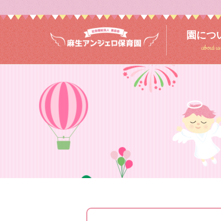
園につ
about us