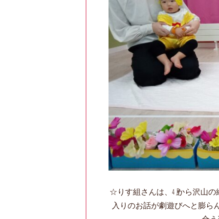
☆りす組さんは、㋃から沢山の
入りのお話が劇遊びへと膨ら