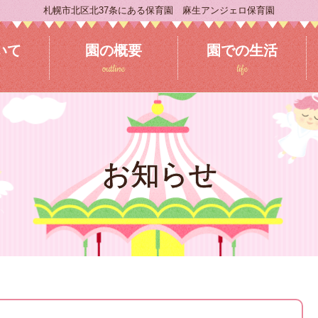
札幌市北区北37条にある保育園 麻生アンジェロ保育園
いて
園の概要
園での生活
outline
life
お知らせ