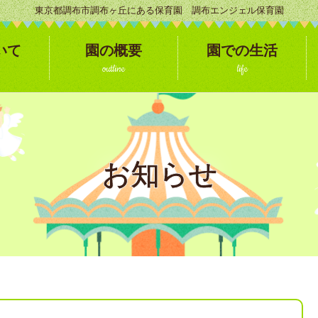
東京都調布市調布ヶ丘にある保育園 調布エンジェル保育園
いて
園の概要
園での生活
outline
life
お知らせ