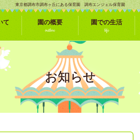
東京都調布市調布ヶ丘にある保育園 調布エンジェル保育園
いて
園の概要
園での生活
outline
life
お知らせ