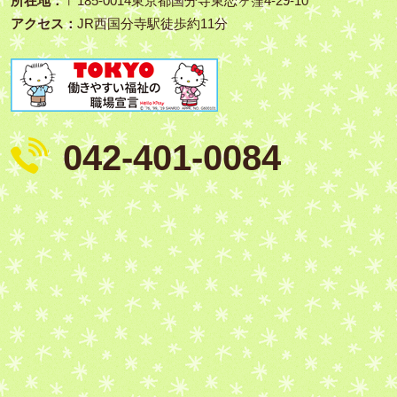
所在地：
〒185‑0014東京都国分寺東恋ヶ窪4-29-10
アクセス：
JR西国分寺駅徒歩約11分
042-401-0084