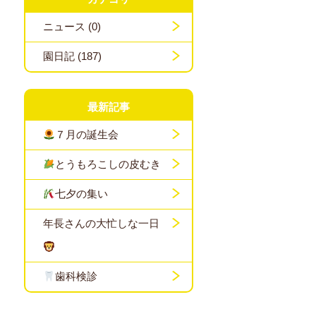
ニュース (0)
園日記 (187)
最新記事
７月の誕生会
とうもろこしの皮むき
七夕の集い
年長さんの大忙しな一日
歯科検診