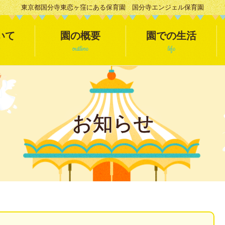
東京都国分寺東恋ヶ窪にある保育園 国分寺エンジェル保育園
いて
園の概要
園での生活
outline
life
お知らせ