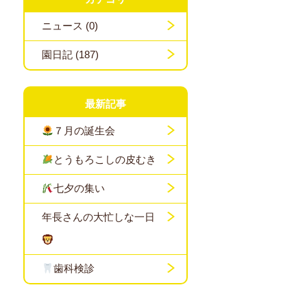
ニュース (0)
園日記 (187)
最新記事
７月の誕生会
とうもろこしの皮むき
七夕の集い
年長さんの大忙しな一日
歯科検診